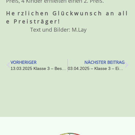
Preis, 4 Kinder erhielten einen 2. Preis.
H e r z l i c h e n G l ü c k w u n s c h a n a l l
e P r e i s t r ä g e r !
Text und Bilder: M.Lay
VORHERIGER
NÄCHSTER BEITRAG
13.03.2025 Klasse 3 – Besuch im Klärwerk GB
03.04.2025 – Klasse 3 – Ein spannender Tag am Waldmobil